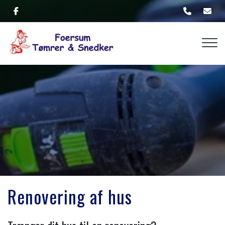
Gå
til
hovedindhold
Renovering af hus