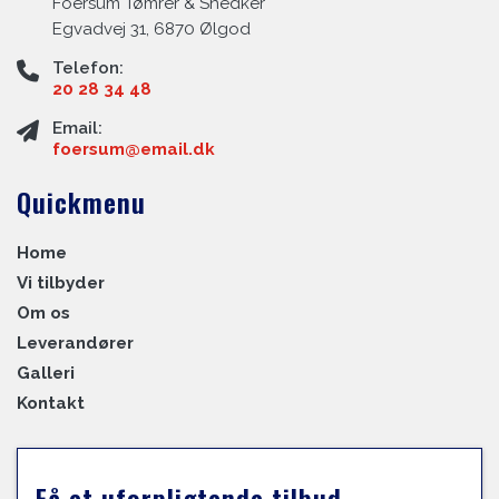
Foersum Tømrer & Snedker
Egvadvej 31, 6870 Ølgod
Telefon:
20 28 34 48
Email:
foersum@email.dk
Quickmenu
Home
Vi tilbyder
Om os
Leverandører
Galleri
Kontakt
Få et uforpligtende tilbud